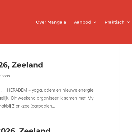
Over Mangala
Aanbod
Praktisch
6, Zeeland
kshops
:30u. HERADEM – yoga, adem en nieuwe energie
gelijk. Dit weekend organiseer ik samen met My
kbij Zierikzee (carpoolen...
026, Zeeland