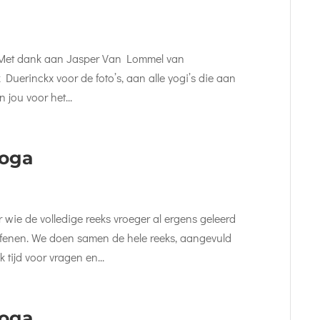
. Met dank aan Jasper Van Lommel van
uerinckx voor de foto’s, aan alle yogi’s die aan
 jou voor het...
oga
s
wie de volledige reeks vroeger al ergens geleerd
oefenen. We doen samen de hele reeks, aangevuld
 tijd voor vragen en...
oga