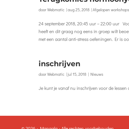
door
Webmatic
|
aug 25, 2018
|
Afgelopen workshop
24 september 2018, 20:45 uur – 22:00 uur Voor
heeft en dit graag nog eens in groep wilt be
met een aantal anti-stress oefeningen. Er is ook
inschrijven
door
Webmatic
|
jul 15, 2018
|
Nieuws
Je kunt je vanaf nu inschrijven voor de lessen
© 2026 - Mangala - Alle rechten voorbehouden