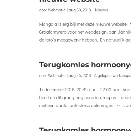
door
Webmatic
|
aug 30, 2018
|
Nieuws
Mangala is erg blij met deze nieuwe website
Graafontwerp voor het webdesign, aan Jannik D
de foto’s meegewerkt hebben. En natuurlijk aan
Terugkomles hormoony
door
Webmatic
|
aug 26, 2018
|
Afgelopen workshop
17 december 2018, 20:45 uur – 22:00 uur Voor 
heeft en dit graag nog eens in groep wilt be
met een aantal anti-stress oefeningen. Er is ook
Terugkomles hormoony